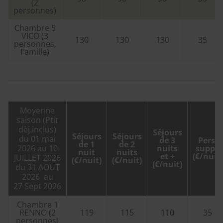
(2
personnes)
Chambre 5
VICO (3
130
130
130
35
personnes,
Famille)
Moyenne
saison (Ptit
dèj.inclus)
Séjours
Séjours
Séjours
du 01 mai
de 3
Pers.
de 1
de 2
2026 au 10
nuits
suppl.
nuit
nuits
et +
(€/nuit)
JUILLET 2026
(€/nuit)
(€/nuit)
(€/nuit)
du 31 AOUT
2026 au
27 Sept 2026
Chambre 1
RENNO (2
119
115
110
35
personnes)