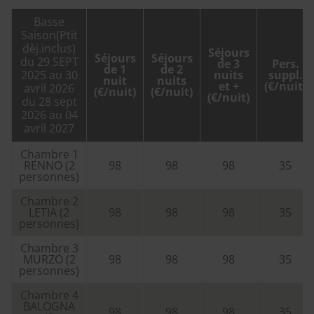
Basse
Saison(Ptit
dèj.inclus)
Séjours
Séjours
Séjours
du 29 SEPT
de 3
Pers.
de 1
de 2
2025 au 30
nuits
suppl.
nuit
nuits
et +
(€/nuit)
avril 2026
(€/nuit)
(€/nuit)
(€/nuit)
du 28 sept
2026 au 04
avril 2027
Chambre 1
RENNO (2
98
98
98
35
personnes)
Chambre 2
LETIA (2
98
98
98
35
personnes)
Chambre 3
MURZO (2
98
98
98
35
personnes)
Chambre 4
BALOGNA
98
98
98
35