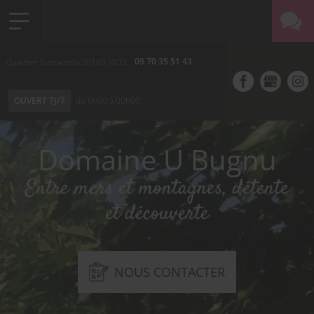
09 70 35 51 43
Quartier Funtanella
20160
VICO
OUVERT 7J/7
de 6h00 à 00h00
Domaine U Bugnu
Entre mers et montagnes, détente
et découverte
NOUS CONTACTER