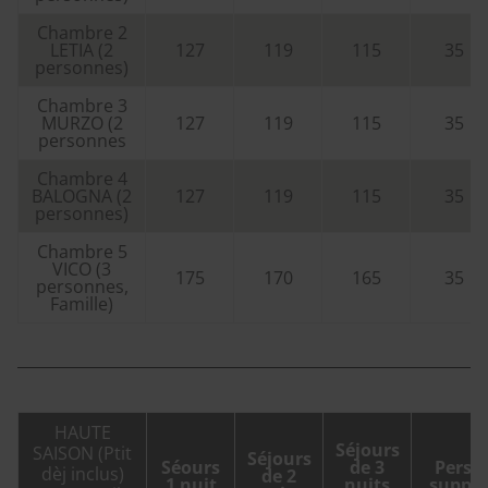
Chambre 2
LETIA (2
127
119
115
35
personnes)
Chambre 3
MURZO (2
127
119
115
35
personnes
Chambre 4
BALOGNA (2
127
119
115
35
personnes)
Chambre 5
VICO (3
175
170
165
35
personnes,
Famille)
HAUTE
Séjours
SAISON (Ptit
Séjours
Séours
de 3
Pers.
dèj inclus)
de 2
1 nuit
nuits
suppl.