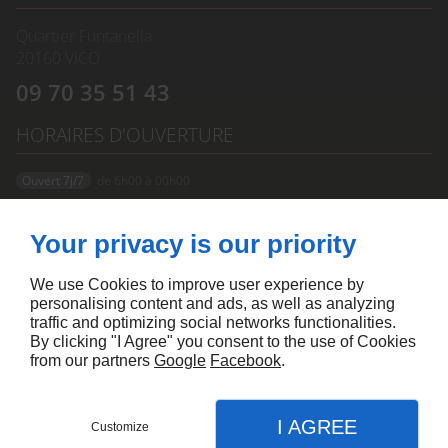
Quartier Funtanella
20160
VICO
09 70 35 51 43
HORAIRES D'OUVERTURE
Ouvert 7j/7
de 6h00 à 00h00
À PROPOS
Your privacy is our priority
Accueil
Mentions légales
Contactez-nous
Plan du site
We use Cookies to improve user experience by
personalising content and ads, as well as analyzing
SUIVEZ NOUS
traffic and optimizing social networks functionalities.
By clicking "I Agree" you consent to the use of Cookies
from our partners
Google
Facebook
.
I AGREE
Customize