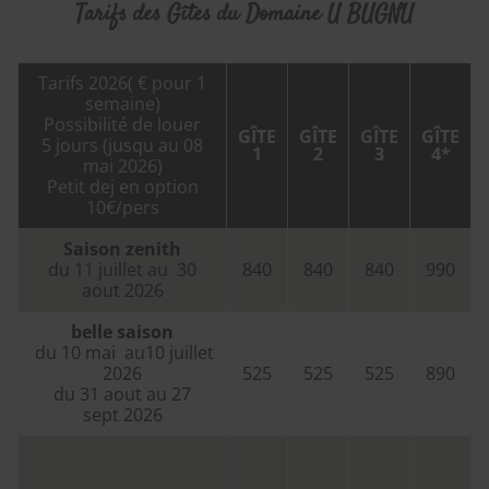
Tarifs des Gîtes du Domaine U BUGNU
Tarifs 2026( € pour 1
semaine)
Possibilité de louer
GÎTE
GÎTE
GÎTE
GÎTE
5 jours (jusqu au 08
1
2
3
4*
mai 2026)
Petit dej en option
10€/pers
Saison zenith
du 11 juillet au 30
840
840
840
990
aout 2026
belle saison
du 10 mai au10 juillet
2026
525
525
525
890
du 31 aout au 27
sept 2026