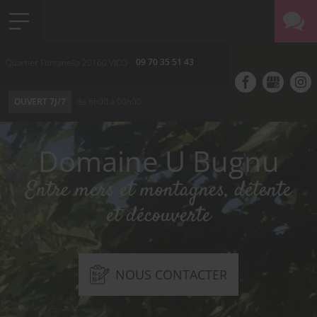
09 70 35 51 43
Quartier Funtanella
20160
VICO
OUVERT 7J/7
de 6h00 à 00h00
Domaine U Bugnu
Entre mers et montagnes, détente
et découverte
NOUS CONTACTER