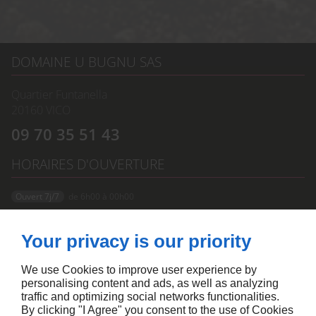
DOMAINE U BUGNU SAS
Quartier Funtanella
20160
VICO
09 70 35 51 43
HORAIRES D'OUVERTURE
Ouvert 7j/7
de 6h00 à 00h00
À PROPOS
Your privacy is our priority
Accueil
Mentions légales
Contactez-nous
Plan du site
We use Cookies to improve user experience by
personalising content and ads, as well as analyzing
SUIVEZ NOUS
traffic and optimizing social networks functionalities.
By clicking "I Agree" you consent to the use of Cookies